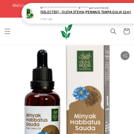
Welcome! Purchase Minimum RM200 to Get FREE GIFT!
M************************** B******
just purchased
[SELECTED] - OLEVA STEVIA (PEMANIS TANPA GULA) 12ml
BUY NOW
1 hour ago