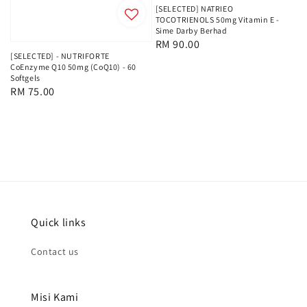
[SELECTED] NATRIEO
TOCOTRIENOLS 50mg Vitamin E -
Sime Darby Berhad
Regular
RM 90.00
[SELECTED] - NUTRIFORTE
price
CoEnzyme Q10 50mg (CoQ10) - 60
Softgels
Regular
RM 75.00
price
Quick links
Contact us
Misi Kami