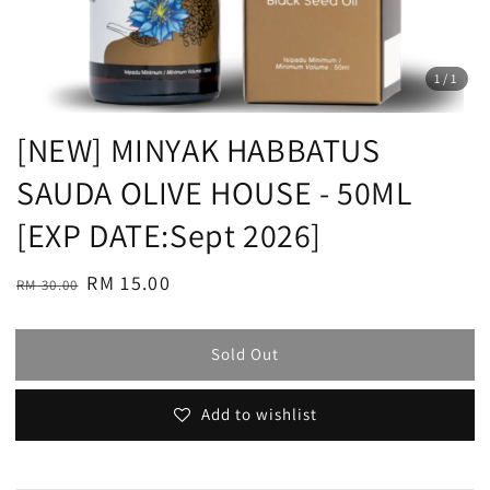
1
/1
[NEW] MINYAK HABBATUS
SAUDA OLIVE HOUSE - 50ML
[EXP DATE:Sept 2026]
Regular
Sale
RM 15.00
RM 30.00
Sold Out
price
price
Sold Out
Add to wishlist