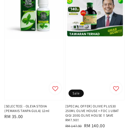
Sale
[SELECTED] - OLEVA STEVIA
[SPECIAL OFFER] OLIVIE PLUS30
(PEMANIS TANPA GULA) 12ml
250ML OLIVE HOUSE + FOC 1 UBAT
GIGI 200G OLIVE HOUSE !! SAVE
Regular
RM 35.00
RM7.90!!
price
Regular
Sale
RM 140.00
RM 147.90