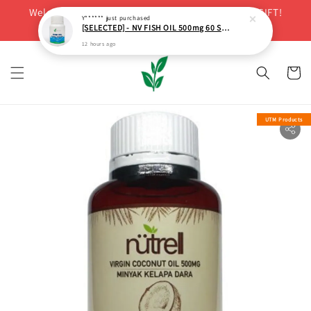
Welcome! Purchase Minimum RM200 to Get FREE GIFT!
Y******
just purchased
[SELECTED] - NV FISH OIL 500mg 60 SOFTGELS
BUY NOW
12 hours ago
UTM Products