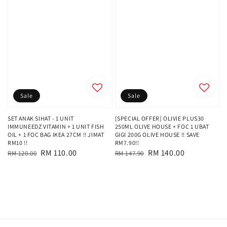
Sale
Sale
SET ANAK SIHAT - 1 UNIT
[SPECIAL OFFER] OLIVIE PLUS30
IMMUNEEDZ VITAMIN + 1 UNIT FISH
250ML OLIVE HOUSE + FOC 1 UBAT
OIL + 1 FOC BAG IKEA 27CM !! JIMAT
GIGI 200G OLIVE HOUSE !! SAVE
RM10 !!
RM7.90!!
Regular
Sale
RM 110.00
Regular
Sale
RM 140.00
RM 120.00
RM 147.90
price
price
price
price