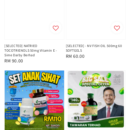
[SELECTED] NATRIEO
[SELECTED] - NV FISH OIL 500mg 60
TOCOTRIENOLS 50mg Vitamin E -
SOFTGELS
Sime Darby Berhad
Regular
RM 60.00
Regular
RM 90.00
price
price