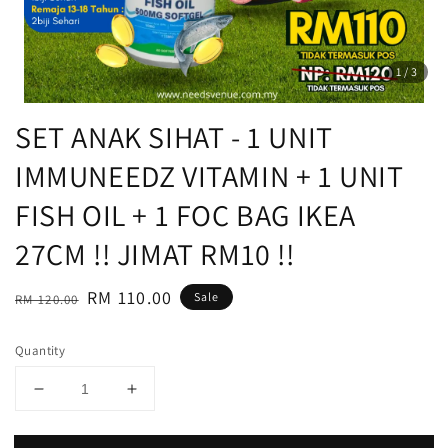
1
/3
SET ANAK SIHAT - 1 UNIT
IMMUNEEDZ VITAMIN + 1 UNIT
FISH OIL + 1 FOC BAG IKEA
27CM !! JIMAT RM10 !!
Regular
Sale
RM 110.00
Sale
RM 120.00
price
price
Quantity