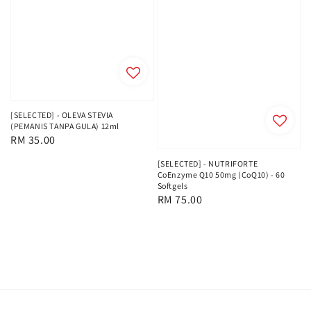
[SELECTED] - OLEVA STEVIA
(PEMANIS TANPA GULA) 12ml
Regular
RM 35.00
price
[SELECTED] - NUTRIFORTE
CoEnzyme Q10 50mg (CoQ10) - 60
Softgels
Regular
RM 75.00
price