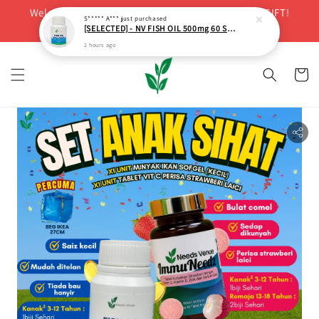
Welcome! Purchase Minimum RM200 to Get FREE GIFT!
S***** A***
just purchased
[SELECTED] - NV FISH OIL 500mg 60 SOFTGELS
BUY NOW
2 hours ago