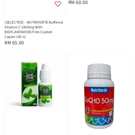
Regular
RM 60.00
price
[SELECTED] - NUTRIFORTE Buffered
Vitamin C 1000mg With
BIOFLAVONOIDS Film Coated
Caplet (60's)
Regular
RM 65.00
price